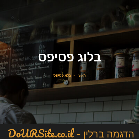
בלוג פסיפס
ראשי
»
בלוג פסיפס
הדגמה ברלין – DoURSite.co.il