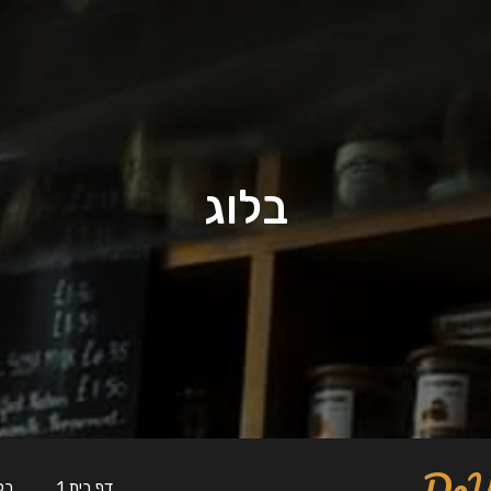
בלוג
דף בית 1
בל