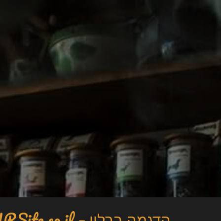
הדגמה ברלין – DoURSite.co.il