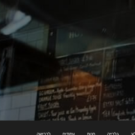
וג
גלרייה
חנות
עמודים
לרכישה