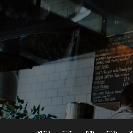
וג
גלרייה
חנות
עמודים
לרכישה