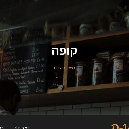
קופה
ראשי
»
קופה
דף בית 1
בל