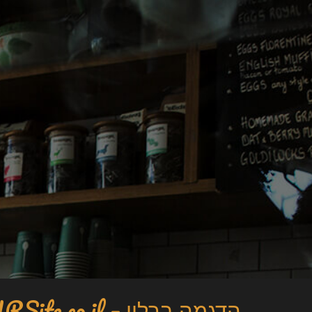
הדגמה ברלין – DoURSite.co.il