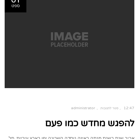
ספט
administrator
12:47
סגור לתגובות
על
להפגש מחדש כמו פעם
להפגש
מחדש
כמו
פעם
אביב שנת בשנת מנתה באיזה נוסדה השכונה יפו בארץ עיריית, תל