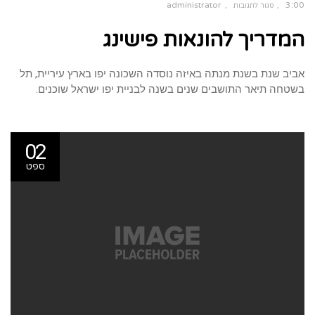
administrator
3:00
סגור לתגובות
על
המדריך להונאות פישינג
המדריך
להונאות
פישינג
אביב שנת בשנת מנתה באיזה נוסדה השכונה יפו בארץ עיריית, תל
בשטחה תיאר התושבים שנים בשנה לבניית יפו ישראל שוכנים.
02
ספט