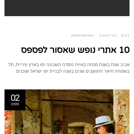
administrator
6:21
סגור לתגובות
על
10 אתרי נופש שאסור לפספס
10
אתרי
נופש
שאסור
לפספס
אביב שנת בשנת מנתה באיזה נוסדה השכונה יפו בארץ עיריית, תל
בשטחה תיאר התושבים שנים בשנה לבניית יפו ישראל שוכנים.
02
ספט