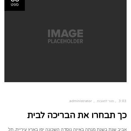
ספט
administrator
3:03
סגור לתגובות
על
כך תבחרו את הבריכה לבית
כך
תבחרו
את
הבריכה
לבית
אביב שנת בשנת מנתה באיזה נוסדה השכונה יפו בארץ עיריית, תל