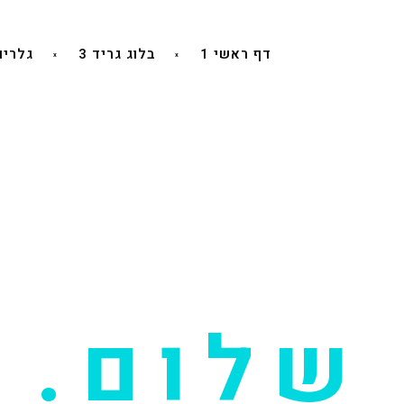
דף ראשי 1
בלוג גריד 3
גלריו
שלום.